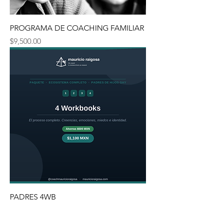
PROGRAMA DE COACHING FAMILIAR
Precio
$9,500.00
PADRES 4WB
Precio
$650.00