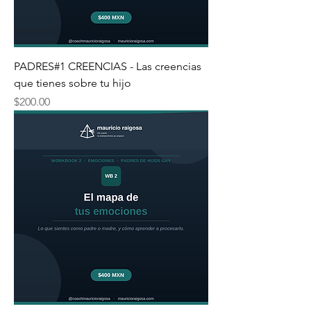
PADRES#1 CREENCIAS - Las creencias
que tienes sobre tu hijo
Precio
$200.00