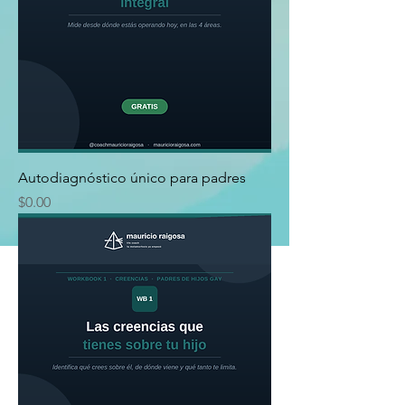
Autodiagnóstico único para padres
Precio
$0.00