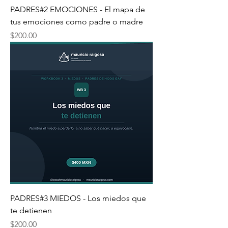
PADRES#2 EMOCIONES - El mapa de
tus emociones como padre o madre
Precio
$200.00
PADRES#3 MIEDOS - Los miedos que
te detienen
Precio
$200.00