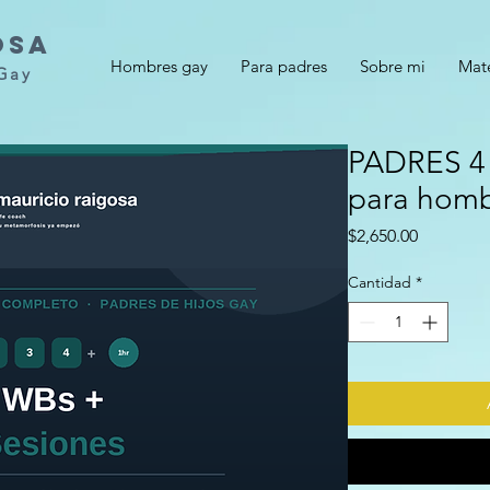
osa
Hombres gay
Para padres
Sobre mi
Mate
Gay
PADRES 4 
para homb
Precio
$2,650.00
Cantidad
*