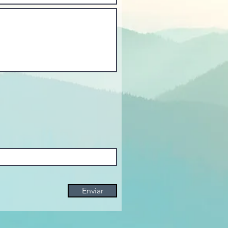
sostiene esas creencias todos los 
que nunca aprendiste a nombrar, 
onder.
detienen
eren dejar de operar desde el 
 a operar desde
en.
crees. En Q2, lo que sientes.
más te paraliza:
le pase a tu hijo, a perder la 
Enviar
cer si las cosas se complican.
ca forma de dejar de cargarlo en 