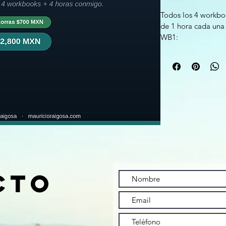
Todos los 4 workbo
de 1 hora cada una
WB1:
Las creencias que 
t
Para padres que q
entender desde dón
haciendo.
Lo que crees sobre t
Lo aprendiste — de t
Y lo que se aprende
soltar.
Ese es el recorrid
— Mauricio
ctO
WB2:
El mapa de tus emo
Para padres que si
qué hacer con eso.
En Q1 viste las cre