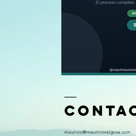
Conta
​​mauricio
@mauricioraigosa.com