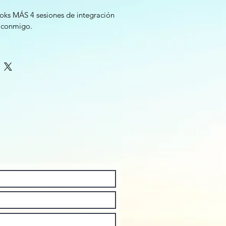
oks MÁS 4 sesiones de integración 
 conmigo. 
ienes sobre tu hijo
uieren acompañar mejor — y 
de lo están
u hijo no lo elegiste.
u familia, tu cultura, tu religión.
 se puede cuestionar, y finalmente 
o completo de este workbook.
ciones 
como padre o madre
enten mucho — y nunca aprendieron 
encias que cargabas sobre tu hijo.