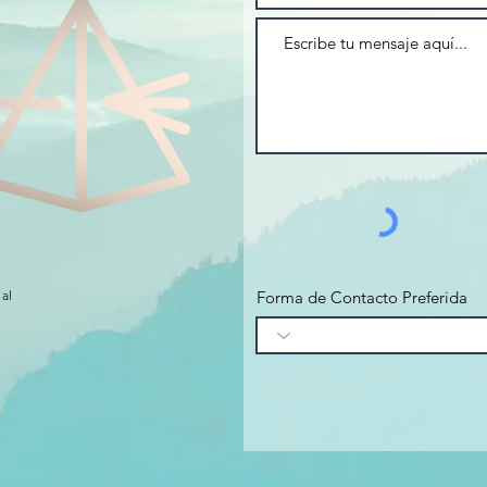
Ahora viene lo que 
días:
lo que sientes — y 
entender,
o elegir cómo resp
— Mauricio
WB3:
Los miedos que 
te 
Para padres que qui
miedo — y empezar
al
Forma de Contacto Preferida
el amor que sí sient
En Q1 viste lo que 
Ahora viene lo que 
el miedo a que algo 
relación con él,
o a no saber qué ha
Nombrarlo es la úni
automático.