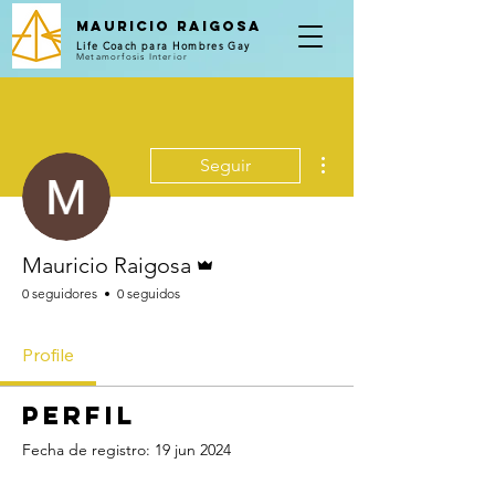
Mauricio Raigosa
Life Coach para Hombres Gay
Metamorfosis Interior
Más acciones
Seguir
Administrador
Mauricio Raigosa
0 seguidores
0 seguidos
Profile
Perfil
Fecha de registro: 19 jun 2024