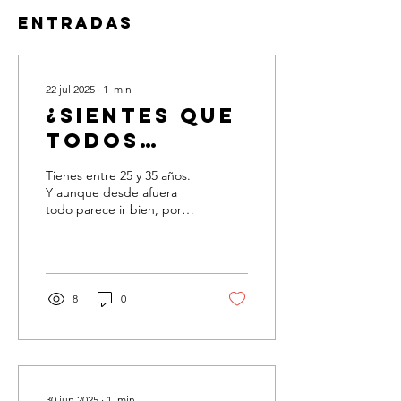
Entradas
22 jul 2025
∙
1
min
¿Sientes que
todos
avanzan,
Tienes entre 25 y 35 años.
menos tú?
Y aunque desde afuera
todo parece ir bien, por
dentro hay confusión. Ves a
tus amigos con carreras...
8
0
30 jun 2025
∙
1
min