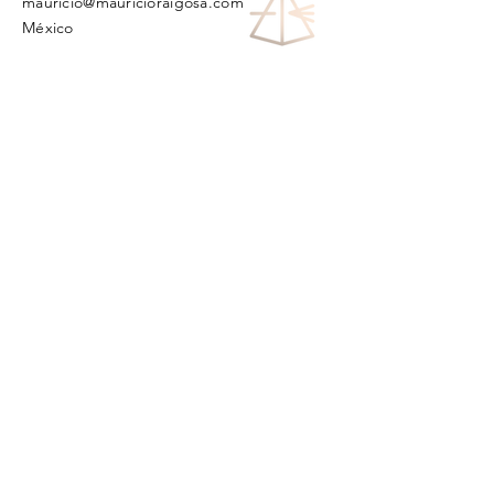
​​mauricio
@mauricioraigosa.com
Méxic
o