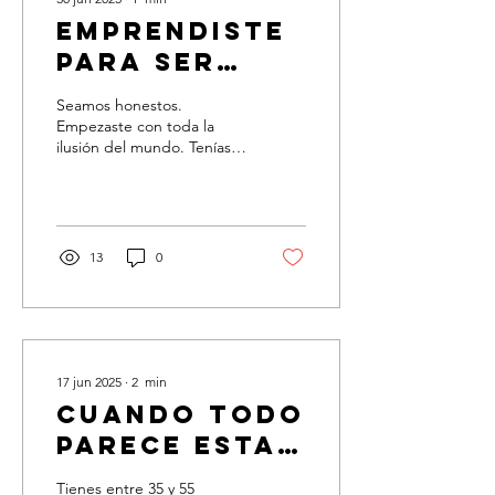
Emprendiste
para ser
libre… ¿y
Seamos honestos.
ahora te
Empezaste con toda la
ilusión del mundo. Tenías
sientes
una visión, un propósito,
preso de tu
esa energía inconfundible
de quien está...
propio
negocio?
13
0
17 jun 2025
∙
2
min
Cuando todo
parece estar
bien... pero
Tienes entre 35 y 55