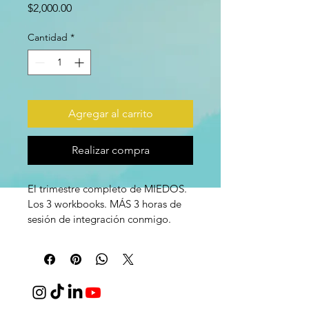
Precio
$2,000.00
Cantidad
*
Agregar al carrito
Realizar compra
El trimestre completo de MIEDOS. 
Los 3 workbooks. MÁS 3 horas de 
sesión de integración conmigo. 
WB1: 
Lo que realmente 
te paraliza
Para hombres gay que quieren 
nombrar lo que los detiene.
En el autodiagnóstico identificaste 