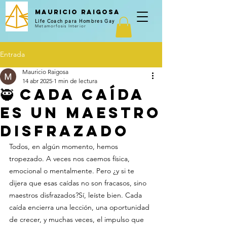
Mauricio Raigosa
Life Coach para Hombres Gay
Metamorfosis Interior
Entrada
Mauricio Raigosa
14 abr 2025
1 min de lectura
🥷 Cada caída
es un maestro
disfrazado
Todos, en algún momento, hemos 
tropezado. A veces nos caemos física, 
emocional o mentalmente. Pero ¿y si te 
dijera que esas caídas no son fracasos, sino 
maestros disfrazados?Sí, leíste bien. Cada 
caída encierra una lección, una oportunidad 
de crecer, y muchas veces, el impulso que 